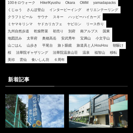
100キロウォーク
Hike!Kyushu
Okara
OMM
yamadapacks
くじゅう
さんぽ登山
インタービーイング
オリエンテーリング
クラフトビール
サウナ
スキー
ハッピーハイカーズ
ミヤマキリシマ
ヤドカリカフェ
ヤビロン
リース作り
九州自然歩道
乾燥野菜
初売り
別府
南アルプス
国東
地図読み
太宰府
奥穂高岳
安武秀年
宝満山
小文字山
山ごはん
山歩き
平尾台
旅ト眼鏡
旅道具と人HouHou
朝駆け
桜
法華院ギャザリング
法華院温泉山荘
温泉
福智山
移転
美祢
雲仙
食いしん坊
６周年
新着記事