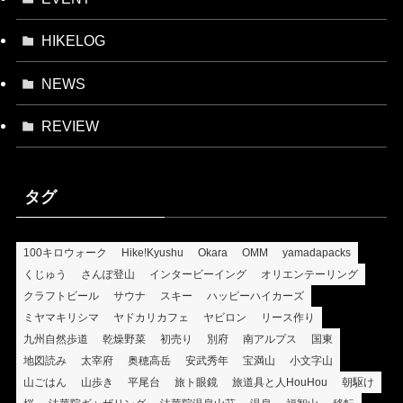
HIKELOG
NEWS
REVIEW
タグ
100キロウォーク
Hike!Kyushu
Okara
OMM
yamadapacks
くじゅう
さんぽ登山
インタービーイング
オリエンテーリング
クラフトビール
サウナ
スキー
ハッピーハイカーズ
ミヤマキリシマ
ヤドカリカフェ
ヤビロン
リース作り
九州自然歩道
乾燥野菜
初売り
別府
南アルプス
国東
地図読み
太宰府
奥穂高岳
安武秀年
宝満山
小文字山
山ごはん
山歩き
平尾台
旅ト眼鏡
旅道具と人HouHou
朝駆け