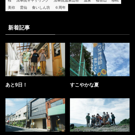
桜
法華院ギャザリング
法華院温泉山荘
温泉
福智山
移転
美祢
雲仙
食いしん坊
６周年
新着記事
あと9日！
すこやかな夏