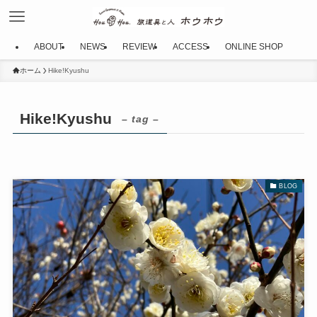
ABOUT
NEWS
REVIEW
ACCESS
ONLINE SHOP
ホーム
Hike!Kyushu
Hike!Kyushu
– tag –
BLOG