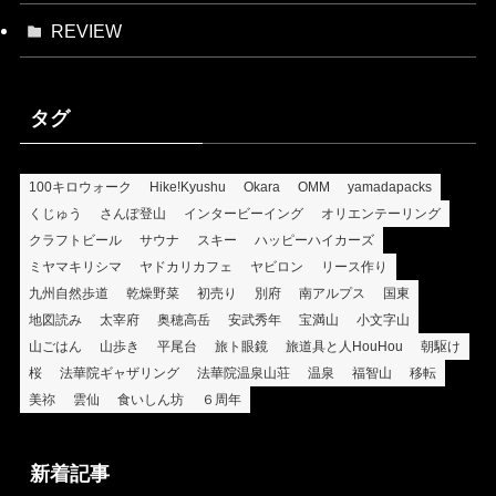
REVIEW
タグ
100キロウォーク
Hike!Kyushu
Okara
OMM
yamadapacks
くじゅう
さんぽ登山
インタービーイング
オリエンテーリング
クラフトビール
サウナ
スキー
ハッピーハイカーズ
ミヤマキリシマ
ヤドカリカフェ
ヤビロン
リース作り
九州自然歩道
乾燥野菜
初売り
別府
南アルプス
国東
地図読み
太宰府
奥穂高岳
安武秀年
宝満山
小文字山
山ごはん
山歩き
平尾台
旅ト眼鏡
旅道具と人HouHou
朝駆け
桜
法華院ギャザリング
法華院温泉山荘
温泉
福智山
移転
美祢
雲仙
食いしん坊
６周年
新着記事