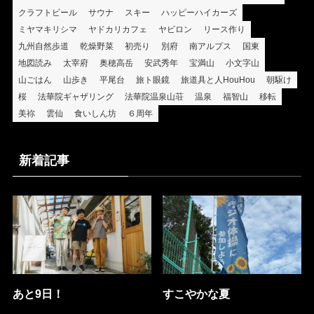
クラフトビール
サウナ
スキー
ハッピーハイカーズ
ミヤマキリシマ
ヤドカリカフェ
ヤビロン
リース作り
九州自然歩道
乾燥野菜
初売り
別府
南アルプス
国東
地図読み
太宰府
奥穂高岳
安武秀年
宝満山
小文字山
山ごはん
山歩き
平尾台
旅ト眼鏡
旅道具と人HouHou
朝駆け
桜
法華院ギャザリング
法華院温泉山荘
温泉
福智山
移転
美祢
雲仙
食いしん坊
６周年
新着記事
あと9日！
すこやかな夏