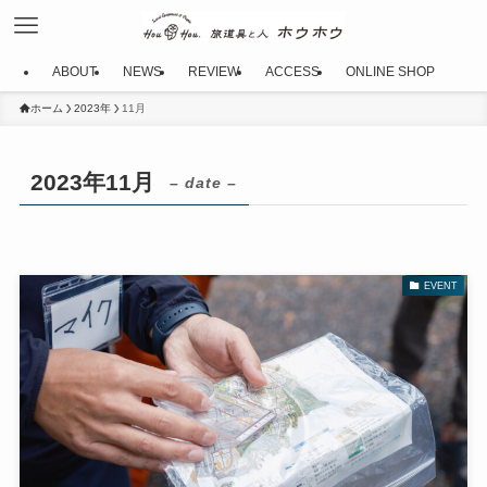
ABOUT
NEWS
REVIEW
ACCESS
ONLINE SHOP
ホーム
2023年
11月
2023年11月
– date –
EVENT