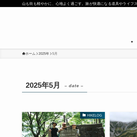
山も街も軽やかに、心地よく過ごす。旅が快適になる道具やライフ
ホーム
2025年
5月
2025年5月
– date –
HIKELOG