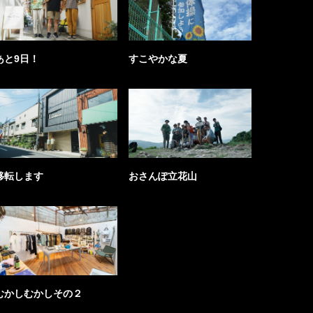
あと9日！
すこやかな夏
移転します
おさんぽ立花山
むかしむかしその２