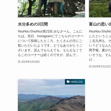
水分多めの3日間
富山の思い
HouHou-ShuHou!第21回 みなさーん、こんに
HouHou-Sh
ちは。先日、Instagramにてこちらのコーナー
したというニ
について投稿したところ、たくさんの方にご
こ北九州も、
覧いただいたようです。どうもありがとうご
い？どうなん
ざいます。読んでもらえても、もらえなくて
間予報。夏が
もこのコーナーは続くのですが、読んで...
いそうな、そ
け...
2025年5月28日
2025年5月22日
HIKELOG