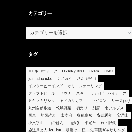
カテゴリー
カ
テ
ゴ
リ
タグ
ー
100キロウォーク
Hike!Kyushu
Okara
OMM
yamadapacks
くじゅう
さんぽ登山
インタービーイング
オリエンテーリング
クラフトビール
サウナ
スキー
ハッピーハイカーズ
ミヤマキリシマ
ヤドカリカフェ
ヤビロン
リース作り
九州自然歩道
乾燥野菜
初売り
別府
南アルプス
国東
地図読み
太宰府
奥穂高岳
安武秀年
宝満山
小文字山
山ごはん
山歩き
平尾台
旅ト眼鏡
旅道具と人HouHou
朝駆け
桜
法華院ギャザリング