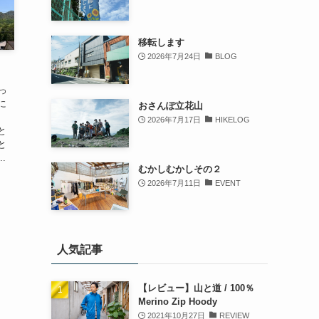
移転します
2026年7月24日
BLOG
登っ
に
おさんぽ立花山
、
2026年7月17日
HIKELOG
と
と
.
むかしむかしその２
2026年7月11日
EVENT
人気記事
【レビュー】山と道 / 100％
Merino Zip Hoody
2021年10月27日
REVIEW