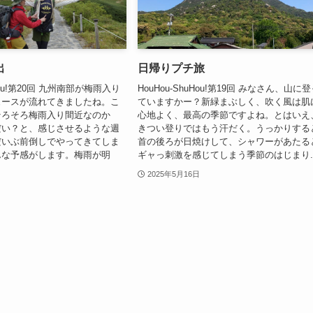
出
日帰りプチ旅
uHou!第20回 九州南部が梅雨入り
HouHou-ShuHou!第19回 みなさん、山に
ュースが流れてきましたね。こ
ていますかー？新緑まぶしく、吹く風は肌
そろそろ梅雨入り間近なのか
心地よく、最高の季節ですよね。とはいえ
だい？と、感じさせるような週
きつい登りではもう汗だく。うっかりする
だいぶ前倒しでやってきてしま
首の後ろが日焼けして、シャワーがあたる
んな予感がします。梅雨が明
ギャっ刺激を感じてしまう季節のはじまり..
2025年5月16日