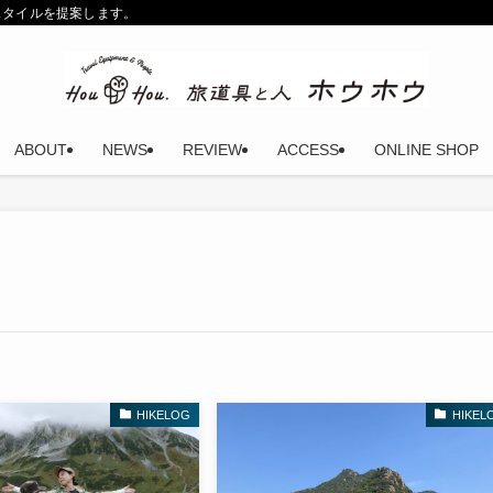
スタイルを提案します。
ABOUT
NEWS
REVIEW
ACCESS
ONLINE SHOP
HIKELOG
HIKEL