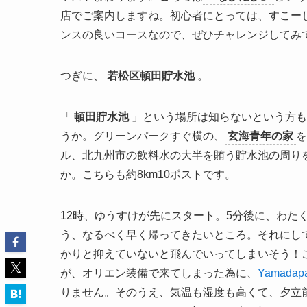
店でご案内しますね。初心者にとっては、すこー
ンスの良いコースなので、ぜひチャレンジしてみ
つぎに、
若松区頓田貯水池
。
「
頓田貯水池
」という場所は知らないという方も
うか。グリーンパークすぐ横の、
玄海青年の家
を
ル、北九州市の飲料水の大半を賄う貯水池の周り
か。こちらも約8km10ポストです。
12時、ゆうすけが先にスタート。5分後に、わた
う、なるべく早く帰ってきたいところ。それにし
かりと抑えていないと飛んでいってしまいそう！
が、オリエン装備で来てしまった為に、
Yamadap
りません。そのうえ、気温も湿度も高くて、夕立