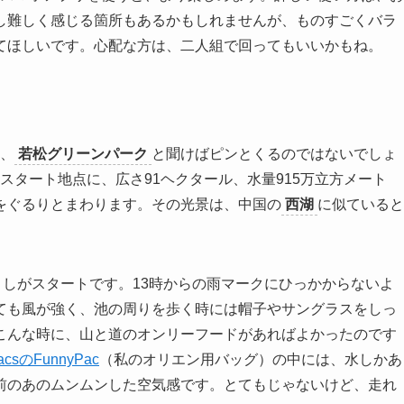
し難しく感じる箇所もあるかもしれませんが、ものすごくバラ
てほしいです。心配な方は、二人組で回ってもいいかもね。
、
若松グリーンパーク
と聞けばピンとくるのではないでしょ
スタート地点に、広さ91ヘクタール、水量915万立方メート
をぐるりとまわります。その光景は、中国の
西湖
に似ていると
くしがスタートです。13時からの雨マークにひっかからないよ
ても風が強く、池の周りを歩く時には帽子やサングラスをしっ
こんな時に、山と道のオンリーフードがあればよかったのです
acsのFunnyPac
（私のオリエン用バッグ）の中には、水しかあ
前のあのムンムンした空気感です。とてもじゃないけど、走れ