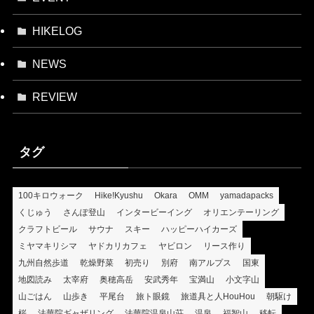
HIKELOG
NEWS
REVIEW
タグ
100キロウォーク
Hike!Kyushu
Okara
OMM
yamadapacks
くじゅう
さんぽ登山
インタービーイング
オリエンテーリング
クラフトビール
サウナ
スキー
ハッピーハイカーズ
ミヤマキリシマ
ヤドカリカフェ
ヤビロン
リース作り
九州自然歩道
乾燥野菜
初売り
別府
南アルプス
国東
地図読み
太宰府
奥穂高岳
安武秀年
宝満山
小文字山
山ごはん
山歩き
平尾台
旅ト眼鏡
旅道具と人HouHou
朝駆け
桜
法華院ギャザリング
法華院温泉山荘
温泉
福智山
移転