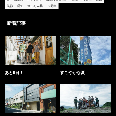
美祢
雲仙
食いしん坊
６周年
新着記事
あと9日！
すこやかな夏