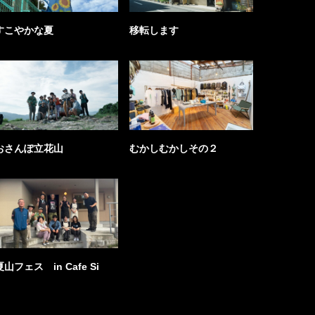
すこやかな夏
移転します
おさんぽ立花山
むかしむかしその２
夏山フェス in Cafe Si