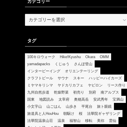
カテゴリー
カ
テ
ゴ
リ
タグ
ー
100キロウォーク
Hike!Kyushu
Okara
OMM
yamadapacks
くじゅう
さんぽ登山
インタービーイング
オリエンテーリング
クラフトビール
サウナ
スキー
ハッピーハイカーズ
ミヤマキリシマ
ヤドカリカフェ
ヤビロン
リース作り
九州自然歩道
乾燥野菜
初売り
別府
南アルプス
国東
地図読み
太宰府
奥穂高岳
安武秀年
宝満山
小文字山
山ごはん
山歩き
平尾台
旅ト眼鏡
旅道具と人HouHou
朝駆け
桜
法華院ギャザリング
法華院温泉山荘
温泉
福智山
移転
美祢
雲仙