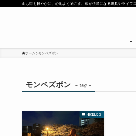
山も街も軽やかに、心地よく過ごす。旅が快適になる道具やライフ
ホーム
モンペズボン
モンペズボン
– tag –
HIKELOG