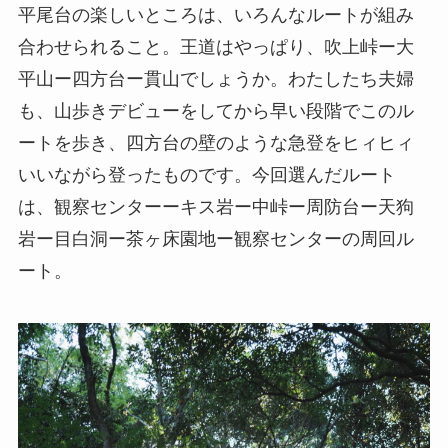
平尾台の楽しいところは、いろんなルートが組み
合わせられること。王道はやっぱり、吹上峠ー大
平山ー四方台ー貫山でしょうか。わたしたち夫婦
も、山歩きデビューをしてから早い段階でこのル
ートを歩き、四方台の壁のような急登をヒィヒィ
いいながら登ったものです。今回選んだルート
は、観察センターーキス岩ー中峠ー周防台ー天狗
岩ー目白洞ー茶ヶ床園地ー観察センターの周回ル
ート。