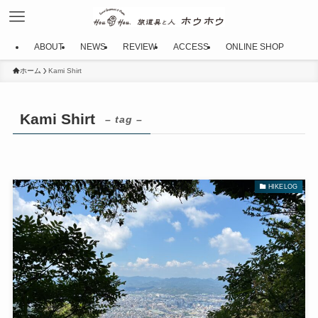
ABOUT
NEWS
REVIEW
ACCESS
ONLINE SHOP
ホーム
Kami Shirt
Kami Shirt
– tag –
HIKELOG