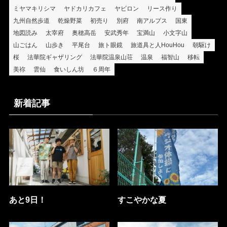
ミヤマキリシマ
ヤドカリカフェ
ヤビロン
リース作り
九州自然歩道
乾燥野菜
初売り
別府
南アルプス
国東
地図読み
太宰府
奥穂高岳
安武秀年
宝満山
小文字山
山ごはん
山歩き
平尾台
旅ト眼鏡
旅道具と人HouHou
朝駆け
桜
法華院ギャザリング
法華院温泉山荘
温泉
福智山
移転
美祢
雲仙
食いしん坊
６周年
新着記事
あと9日！
すこやかな夏