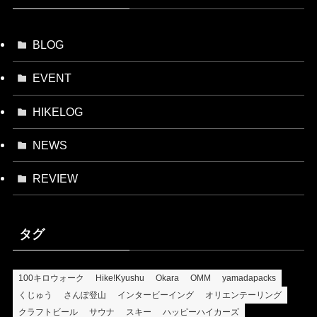
BLOG
EVENT
HIKELOG
NEWS
REVIEW
タグ
100キロウォーク
Hike!Kyushu
Okara
OMM
yamadapacks
くじゅう
さんぽ登山
インタービーイング
オリエンテーリング
クラフトビール
サウナ
スキー
ハッピーハイカーズ