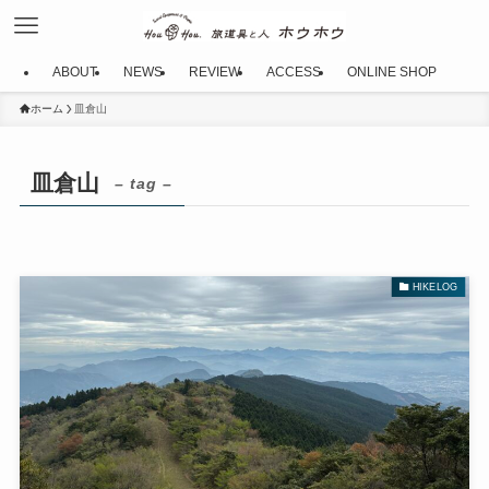
ABOUT
NEWS
REVIEW
ACCESS
ONLINE SHOP
ホーム
皿倉山
皿倉山
– tag –
HIKELOG