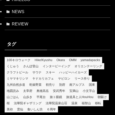
NEWS
REVIEW
タグ
100キロウォーク
Hike!Kyushu
Okara
OMM
yamadapacks
くじゅう
さんぽ登山
インタービーイング
オリエンテーリング
クラフトビール
サウナ
スキー
ハッピーハイカーズ
ミヤマキリシマ
ヤドカリカフェ
ヤビロン
リース作り
九州自然歩道
乾燥野菜
初売り
別府
南アルプス
国東
地図読み
太宰府
奥穂高岳
安武秀年
宝満山
小文字山
山ごはん
山歩き
平尾台
旅ト眼鏡
旅道具と人HouHou
朝駆け
桜
法華院ギャザリング
法華院温泉山荘
温泉
福智山
移転
美祢
雲仙
食いしん坊
６周年