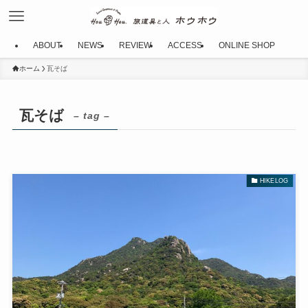
ABOUT
NEWS
REVIEW
ACCESS
ONLINE SHOP
ホーム
瓦そば
瓦そば
– tag –
HIKELOG