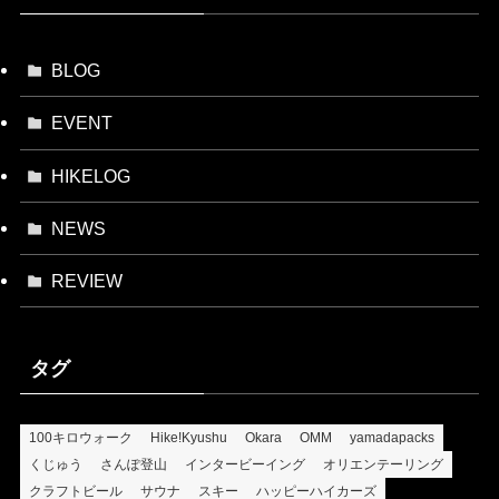
BLOG
EVENT
HIKELOG
NEWS
REVIEW
タグ
100キロウォーク
Hike!Kyushu
Okara
OMM
yamadapacks
くじゅう
さんぽ登山
インタービーイング
オリエンテーリング
クラフトビール
サウナ
スキー
ハッピーハイカーズ