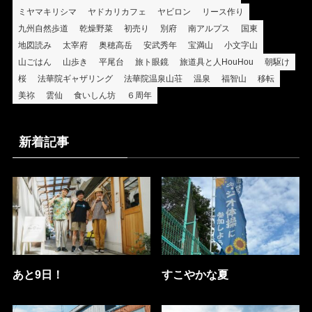
ミヤマキリシマ
ヤドカリカフェ
ヤビロン
リース作り
九州自然歩道
乾燥野菜
初売り
別府
南アルプス
国東
地図読み
太宰府
奥穂高岳
安武秀年
宝満山
小文字山
山ごはん
山歩き
平尾台
旅ト眼鏡
旅道具と人HouHou
朝駆け
桜
法華院ギャザリング
法華院温泉山荘
温泉
福智山
移転
美祢
雲仙
食いしん坊
６周年
新着記事
あと9日！
すこやかな夏