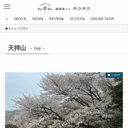
ABOUT
NEWS
REVIEW
ACCESS
ONLINE SHOP
ホーム
天拝山
天拝山
– tag –
EVENT