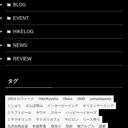
BLOG
EVENT
HIKELOG
NEWS
REVIEW
タグ
100キロウォーク
Hike!Kyushu
Okara
OMM
yamadapacks
くじゅう
さんぽ登山
インタービーイング
オリエンテーリング
クラフトビール
サウナ
スキー
ハッピーハイカーズ
ミヤマキリシマ
ヤドカリカフェ
ヤビロン
リース作り
九州自然歩道
乾燥野菜
初売り
別府
南アルプス
国東