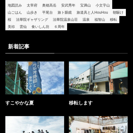
地図読み
太宰府
奥穂高岳
安武秀年
宝満山
小文字山
山ごはん
山歩き
平尾台
旅ト眼鏡
旅道具と人HouHou
朝駆け
桜
法華院ギャザリング
法華院温泉山荘
温泉
福智山
移転
美祢
雲仙
食いしん坊
６周年
新着記事
すこやかな夏
移転します