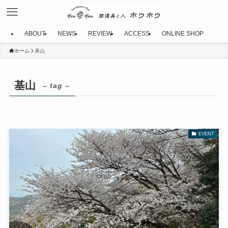
ABOUT
NEWS
REVIEW
ACCESS
ONLINE SHOP
ホーム
基山
基山
– tag –
EVENT