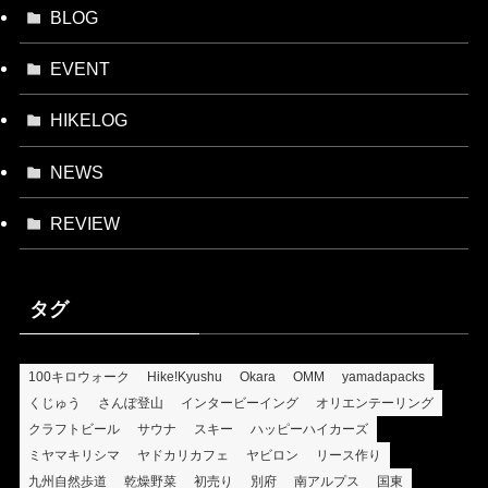
BLOG
EVENT
HIKELOG
NEWS
REVIEW
タグ
100キロウォーク
Hike!Kyushu
Okara
OMM
yamadapacks
くじゅう
さんぽ登山
インタービーイング
オリエンテーリング
クラフトビール
サウナ
スキー
ハッピーハイカーズ
ミヤマキリシマ
ヤドカリカフェ
ヤビロン
リース作り
九州自然歩道
乾燥野菜
初売り
別府
南アルプス
国東