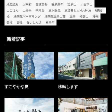
地図読み
太宰府
奥穂高岳
安武秀年
宝満山
小文字山
山ごはん
山歩き
平尾台
旅ト眼鏡
旅道具と人HouHou
朝駆け
桜
法華院ギャザリング
法華院温泉山荘
温泉
福智山
移転
美祢
雲仙
食いしん坊
６周年
新着記事
すこやかな夏
移転します